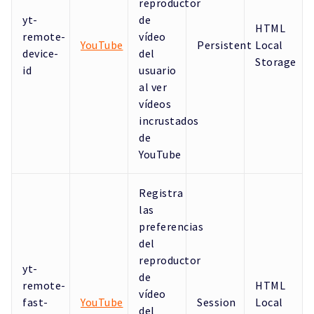
reproductor
yt-
de
HTML
remote-
vídeo
YouTube
Persistent
Local
device-
del
Storage
id
usuario
al ver
vídeos
incrustados
de
YouTube
Registra
las
preferencias
del
reproductor
yt-
de
remote-
HTML
vídeo
fast-
YouTube
Session
Local
del