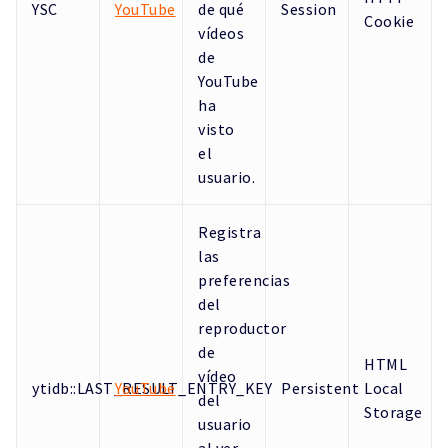
YSC
YouTube
de qué
Session
Cookie
vídeos
de
YouTube
ha
visto
el
usuario.
Registra
las
preferencias
del
reproductor
de
HTML
vídeo
ytidb::LAST_RESULT_ENTRY_KEY
YouTube
Persistent
Local
del
Storage
usuario
al ver