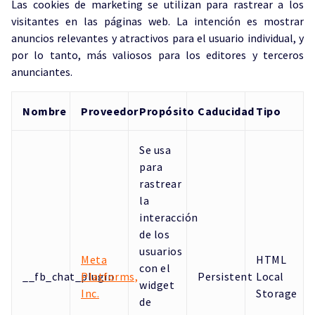
Las cookies de marketing se utilizan para rastrear a los
visitantes en las páginas web. La intención es mostrar
anuncios relevantes y atractivos para el usuario individual, y
por lo tanto, más valiosos para los editores y terceros
anunciantes.
Nombre
Proveedor
Propósito
Caducidad
Tipo
Se usa
para
rastrear
la
interacción
de los
usuarios
Meta
HTML
con el
__fb_chat_plugin
Platforms,
Persistent
Local
widget
Inc.
Storage
de