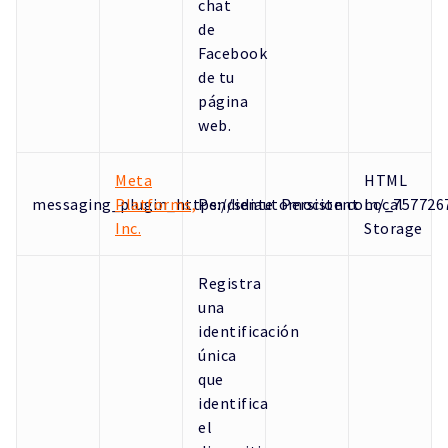
chat
de
Facebook
de tu
página
web.
Meta
HTML
messaging_plugin_https://sdiautomocion.com/_757726
Platforms,
Pendiente
Persistent
Local
Inc.
Storage
Registra
una
identificación
única
que
identifica
el