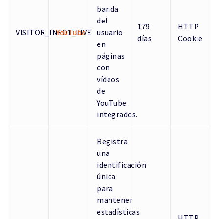
banda
del
179
HTTP
VISITOR_INFO1_LIVE
YouTube
usuario
días
Cookie
en
páginas
con
vídeos
de
YouTube
integrados.
Registra
una
identificación
única
para
mantener
estadísticas
HTTP