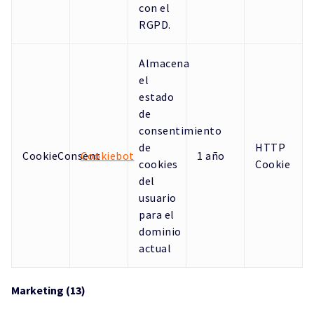
con el
RGPD.
Almacena
el
estado
de
consentimiento
de
HTTP
CookieConsent
Cookiebot
1 año
cookies
Cookie
del
usuario
para el
dominio
actual
Marketing (13)