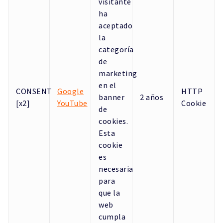
visitante
ha
aceptado
la
categoría
de
marketing
en el
CONSENT
Google
HTTP
banner
2 años
[x2]
YouTube
Cookie
de
cookies.
Esta
cookie
es
necesaria
para
que la
web
cumpla