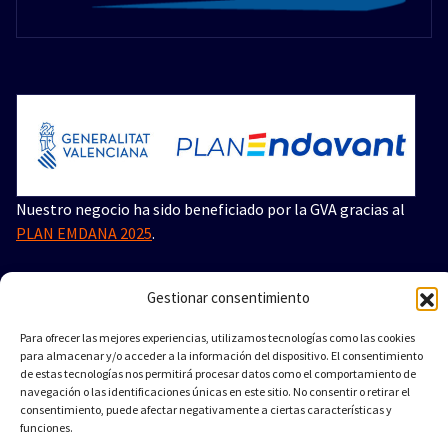
Nuestro negocio ha sido beneficiado por la GVA gracias al
PLAN EMDANA 2025
.
Esta ayuda pública pertenece al ámbito de la Consellería
Gestionar consentimiento
de Innovación, Industria, Comercio y Turismo de la GVA
dirigida a autónomos y pequeñas empresas de municipios
Para ofrecer las mejores experiencias, utilizamos tecnologías como las cookies
afectados por la Dana de 2024 en la Comunitat Valenciana.
para almacenar y/o acceder a la información del dispositivo. El consentimiento
de estas tecnologías nos permitirá procesar datos como el comportamiento de
Importe concedido en la ayuda: 30.000€
navegación o las identificaciones únicas en este sitio. No consentir o retirar el
consentimiento, puede afectar negativamente a ciertas características y
funciones.