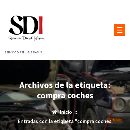
Saltar
al
contenido
SERVICIO DIESEL IGLESIAS, S.L.
Archivos de la etiqueta:
compra coches
Inicio
::
Entradas con la etiqueta "compra coches"