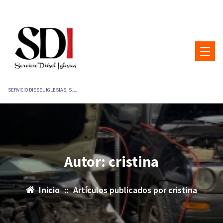
Saltar
al
contenido
SERVICIO DIESEL IGLESIAS, S.L.
Autor: cristina
Inicio
::
Artículos publicados por cristina