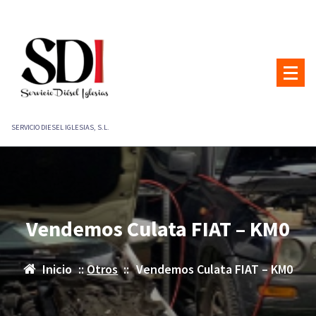
Saltar
al
contenido
SERVICIO DIESEL IGLESIAS, S.L.
Vendemos Culata FIAT – KM0
Inicio
::
Otros
::
Vendemos Culata FIAT – KM0