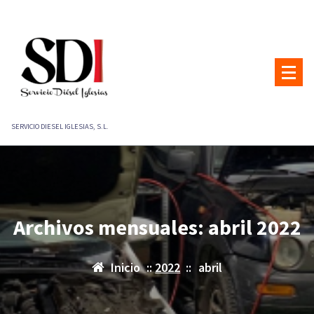
Saltar
al
contenido
SERVICIO DIESEL IGLESIAS, S.L.
Archivos mensuales: abril 2022
Inicio
::
2022
::
abril