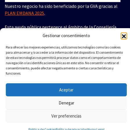
Nuestro negocio ha sido beneficiado por la GVA gracias al
PLAN EMDANA 2025
.
Esta ayuda pública pertenece al ámbito de la Consellería
de Innovación, Industria, Comercio y Turismo de la GVA
Gestionar consentimiento
dirigida a autónomos y pequeñas empresas de municipios
afectados por la Dana de 2024 en la Comunitat Valenciana.
Para ofrecer las mejores experiencias, utilizamos tecnologías como las cookies
para almacenar y/o acceder a la información del dispositivo. El consentimiento
Importe concedido en la ayuda: 30.000€
de estas tecnologías nos permitirá procesar datos como el comportamiento de
navegación o las identificaciones únicas en este sitio. No consentir o retirar el
consentimiento, puede afectar negativamente a ciertas características y
funciones.
Aceptar
Copyright © 2026. Creado por
SERVICIO DIESEL
Denegar
IGLESIAS, S.L.
. Funciona con
WordPress
.
Ver preferencias
Politica de Cookies
Política de privacidad
Aviso Legal