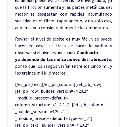
es debido puede evitar
averías de envergadura, ya
que la fricción aumenta y las partes
metálicas del
motor se desgastan con rapidez, acumulando
suciedad en el
filtro, taponándolo, y no solo eso,
aumentando considerablemente la
temperatura.
Revisar el nivel de aceite es muy fácil y se puede
hacer en casa, se
trata de sacar la varilla y
observar si el nivel es adecuado.
Cambiarlo
ya depende de las indicaciones del fabricante
,
por lo que los rangos
varían entre los cinco mil y
los treinta mil kilómetros.
[/et_pb_text][/et_pb_column][/et_pb_row]
[et_pb_row _builder_version=»4.20.2″
_module_preset=»default»
column_structure=»1_2,1_2″][et_pb_column
_builder_version=»4.20.2″
_module_preset=»default» type=»1_2″]
[et_pb_text _builder_version=»4.20.2″