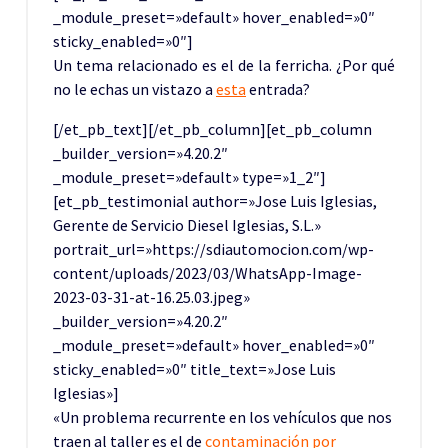
_module_preset=»default» hover_enabled=»0″
sticky_enabled=»0″]
Un tema relacionado es el de la ferricha. ¿Por qué
no le echas un vistazo a
esta
entrada?
[/et_pb_text][/et_pb_column][et_pb_column
_builder_version=»4.20.2″
_module_preset=»default» type=»1_2″]
[et_pb_testimonial author=»Jose Luis Iglesias,
Gerente de Servicio Diesel Iglesias, S.L.»
portrait_url=»https://sdiautomocion.com/wp-
content/uploads/2023/03/WhatsApp-Image-
2023-03-31-at-16.25.03.jpeg»
_builder_version=»4.20.2″
_module_preset=»default» hover_enabled=»0″
sticky_enabled=»0″ title_text=»Jose Luis
Iglesias»]
«
Un problema recurrente en los vehículos que nos
traen al taller es el de
contaminación por