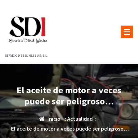
Saltar
al
contenido
SERVICIO DIESEL IGLESIAS, S.L.
El aceite de motor a veces
puede ser peligroso…
Inicio
::
Actualidad
::
El aceite de motor a veces puede ser peligroso…