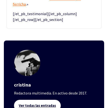
ferricha
.»
[/et_pb_testimonial][/et_pb_column]
[/et_pb_row][/et_pb_section]
cristina
Redactora multimedia. En activo desde 2017.
Ver todas las entradas