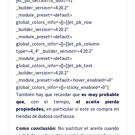
[et_pb_section fb_built=»1″
_builder_version=»4.20.2″
_module_preset=»default»
global_colors_info=»{}»][et_pb_row
_builder_version=»4.20.2″
_module_preset=»default»
global_colors_info=»{}»][et_pb_column
type=»4_4″ _builder_version=»4.20.2″
_module_preset=»default»
global_colors_info=»{}»][et_pb_text
_builder_version=»4.20.2″
_module_preset=»default» hover_enabled=»0″
global_colors_info=»{}» sticky_enabled=»0″]
También hay que recordar que
es muy probable
que
, con el tiempo,
el
aceite pierda
propiedades,
en particular si este se compra en
tiendas de
dudosa confianza.
Como conclusión:
No sustituir el aceite cuando