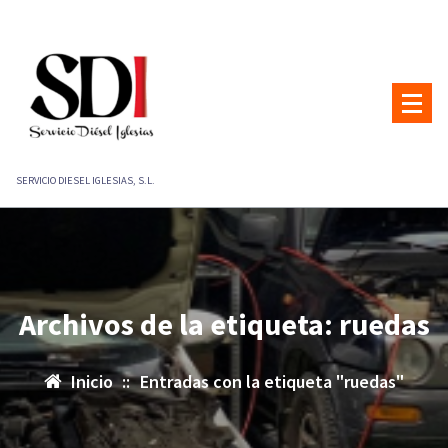
Saltar
al
contenido
SERVICIO DIESEL IGLESIAS, S.L.
Archivos de la etiqueta: ruedas
Inicio
::
Entradas con la etiqueta "ruedas"